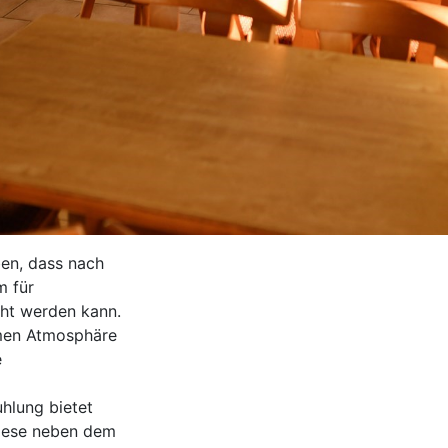
en, dass nach
m für
cht werden kann.
hmen Atmosphäre
e
uhlung bietet
Wiese neben dem