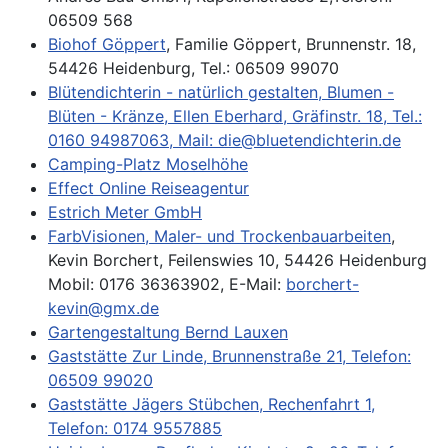
06509 568
Biohof Göppert
, Familie Göppert, Brunnenstr. 18,
54426 Heidenburg, Tel.: 06509 99070
Blütendichterin - natürlich gestalten, Blumen -
Blüten - Kränze, Ellen Eberhard, Gräfinstr. 18, Tel.:
0160 94987063, Mail: die@bluetendichterin.de
Camping-Platz Moselhöhe
Effect Online Reiseagentur
Estrich Meter GmbH
FarbVisionen, Maler- und Trockenbauarbeiten
,
Kevin Borchert, Feilenswies 10, 54426 Heidenburg
Mobil:
0176 36363902, E-Mail:
borchert-
kevin@gmx.de
Gartengestaltung Bernd Lauxen
Gaststätte Zur Linde, Brunnenstraße 21, Telefon:
06509 99020
Gaststätte Jägers Stübchen, Rechenfahrt 1,
Telefon: 0174 9557885