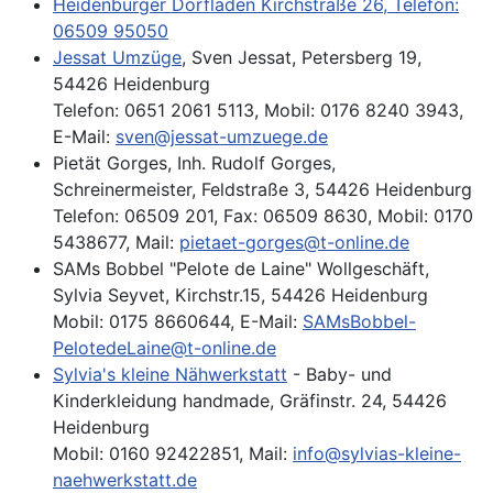
Heidenburger Dorfladen Kirchstraße 26, Telefon:
06509 95050
Jessat Umzüge
, Sven Jessat, Petersberg 19,
54426 Heidenburg
Telefon: 0651 2061 5113, Mobil: 0176 8240 3943,
E-Mail:
sven@jessat-umzuege.de
Pietät Gorges, Inh. Rudolf Gorges,
Schreinermeister, Feldstraße 3, 54426 Heidenburg
Telefon: 06509 201, Fax: 06509 8630, Mobil: 0170
5438677, Mail:
pietaet-gorges@t-online.de
SAMs Bobbel "Pelote de Laine" Wollgeschäft,
Sylvia Seyvet, Kirchstr.15, 54426 Heidenburg
Mobil: 0175 8660644, E-Mail:
SAMsBobbel-
PelotedeLaine@t-online.de
Sylvia's kleine Nähwerkstatt
- Baby- und
Kinderkleidung handmade, Gräfinstr. 24, 54426
Heidenburg
Mobil: 0160 92422851, Mail:
info@sylvias-kleine-
naehwerkstatt.de