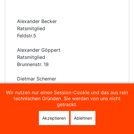
Alexander Becker
Ratsmitglied
Feldstr.5
Alexander Göppert
Ratsmitglied
Brunnenstr. 18
Dietmar Schemer
Beigeordneter
Wir nutzen nur einen Session-Cookie und das aus rein
Oberstwiese 17
technischen Gründen. Sie werden von uns nicht
getrackt.
Sitzungen
Akzeptieren
Ablehnen