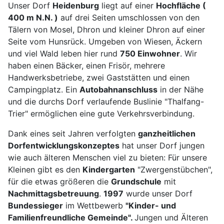
Unser Dorf
Heidenburg
liegt auf einer
Hochfläche (
400 m N.N. )
auf drei Seiten umschlossen von den
Tälern von Mosel, Dhron und kleiner Dhron auf einer
Seite vom Hunsrück. Umgeben von Wiesen, Äckern
und viel Wald leben hier rund
750 Einwohner
. Wir
haben einen Bäcker, einen Frisör, mehrere
Handwerksbetriebe, zwei Gaststätten und einen
Campingplatz. Ein
Autobahnanschluss
in der Nähe
und die durchs Dorf verlaufende Buslinie "Thalfang-
Trier" ermöglichen eine gute Verkehrsverbindung.
Dank eines seit Jahren verfolgten
ganzheitlichen
Dorfentwicklungskonzeptes
hat unser Dorf jungen
wie auch älteren Menschen viel zu bieten: Für unsere
Kleinen gibt es den
Kindergarten
"Zwergenstübchen",
für die etwas größeren die
Grundschule
mit
Nachmittagsbetreuung
.
1997
wurde unser Dorf
Bundessieger
im Wettbewerb
"Kinder- und
Familienfreundliche Gemeinde".
Jungen und Älteren