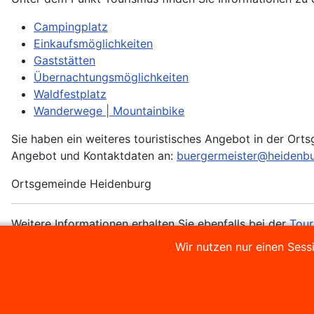
Campingplatz
Einkaufsmöglichkeiten
Gaststätten
Übernachtungsmöglichkeiten
Waldfestplatz
Wanderwege | Mountainbike
Sie haben ein weiteres touristisches Angebot in der Ort
Angebot und Kontaktdaten an:
buergermeister@heidenbu
Ortsgemeinde Heidenburg
Weitere Informationen erhalten Sie ebenfalls bei der
Tour
Wir nutzen nur einen Sess
Telefon: +49 (0)6504 91 440 141
E-Mail:
ti@erbeskopf.de