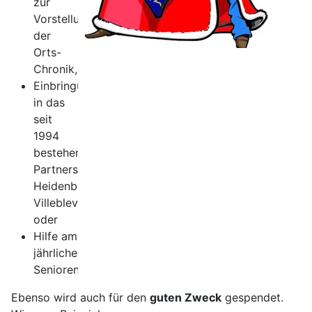
zur
Vorstellung
der
Orts-
Chronik,
Einbringung
in das
seit
1994
bestehende
Partnerschaftskomitee
Heidenburg-
Villeblevin
oder
Hilfe am
jährlichen
Seniorentag.
Ebenso wird auch für den
guten Zweck
gespendet.