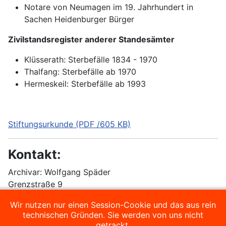
Notare von Neumagen im 19. Jahrhundert in
Sachen Heidenburger Bürger
Zivilstandsregister anderer Standesämter
Klüsserath: Sterbefälle 1834 - 1970
Thalfang: Sterbefälle ab 1970
Hermeskeil: Sterbefälle ab 1993
Stiftungsurkunde (PDF /605 KB)
Kontakt:
Archivar: Wolfgang Späder
Grenzstraße 9
54426 Heidenburg
Wir nutzen nur einen Session-Cookie und das aus rein
Telefon: 06509 991 109
technischen Gründen. Sie werden von uns nicht
getrackt.